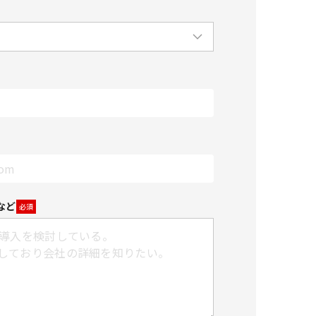
など
必須