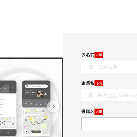
お名前
必須
企業名
必須
役職名
必須