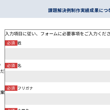
課題解決例
制作実績
成果につ
入力項目に従い、フォームに必要事項をご入力くだ
必須
姓
い
必須
名
くだ
必須
フリガナ
提案