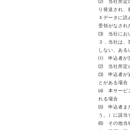
⑵ 当社所定
り発送され、
Ｘデータに読
受領がなされ
⑶ 当社にお
３．当社は、
しない、ある
⑴ 申込者が
⑵ 当社所定
⑶ 申込者が
とがある場合
⑷ 本サービ
れる場合
⑸ 申込者ま
う。）に該当
⑹ その他当