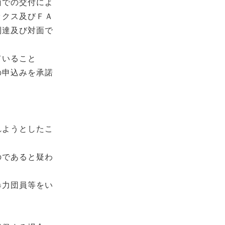
面での交付によ
ックス及びＦＡ
到達及び対面で
ていること
の申込みを承諾
れようとしたこ
のであると疑わ
暴力団員等をい