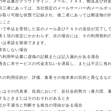
の申込書がクラウドサイン、メール、ＦＡＸ、郵送及び対
前三者にあっては、当社指定のメールサーバー内メールボ
み取り可能な状態で記録され、後二者にあっては郵送物の
たこと
いて申込を受領した旨のメール及びＦＡＸの送信が完了し
第１項の規定にかかわらず、次の場合には、その利用契約
いは承諾を留保できます。
実在しない場合
の利用申込書に虚偽の記載または記入漏れがある場合
過去に本サービスの代金支払いを遅延し、または不正に免
スの利用目的が、評価、集客その他本来の目的と異なるも
たはその代表者、役員において、反社会的勢力（暴力団、
するときまたはそのおそれがあるとき
社が不適当と判断する相当の理由がある場合