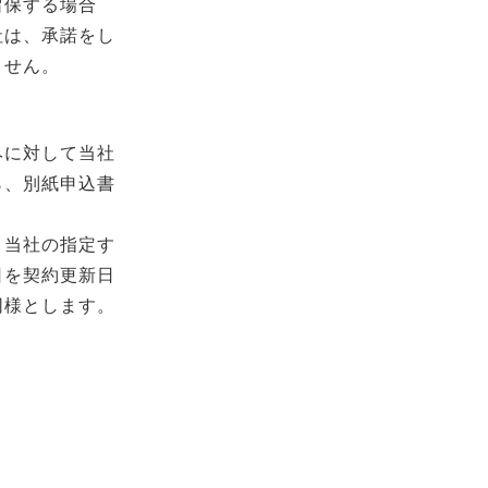
留保する場合
社は、承諾をし
ません。
みに対して当社
ら、別紙申込書
、当社の指定す
日を契約更新日
同様とします。