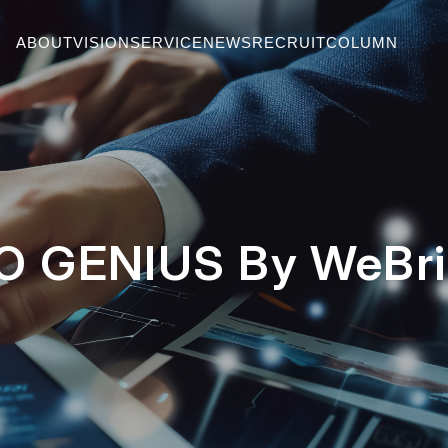
ABOUT
VISION
SERVICE
NEWS
RECRUIT
COLUMN
 GENIUS By We