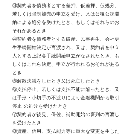
③契約者を債務者とする差押、仮差押、仮処分、
若しくは強制競売の申立を受け、又は公租公課滞
納による処分を受けたとき、もしくはそれらのお
それがあるとき
④契約者を債務者とする破産、民事再生、会社更
生手続開始決定が言渡され、又は、契約者を申立
人とする上記各手続開始申立がなされたとき、も
しくはこれら決定、申立が行われるおそれがある
とき
⑤解散決議をしたとき又は死亡したとき
⑥支払停止、若しくは支払不能に陥ったとき、又
は手形・小切手の不渡りにより金融機関から取引
停止 の処分を受けたとき
⑦契約者が後見、保佐、補助開始の審判の言渡し
を受けたとき
⑧資産、信用、支払能力等に重大な変更を生じた