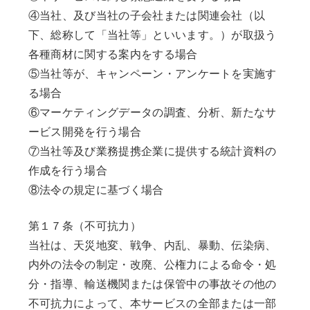
④当社、及び当社の子会社または関連会社（以
下、総称して「当社等」といいます。）が取扱う
各種商材に関する案内をする場合
⑤当社等が、キャンペーン・アンケートを実施す
る場合
⑥マーケティングデータの調査、分析、新たなサ
ービス開発を行う場合
⑦当社等及び業務提携企業に提供する統計資料の
作成を行う場合
⑧法令の規定に基づく場合
第１７条（不可抗力）
当社は、天災地変、戦争、内乱、暴動、伝染病、
内外の法令の制定・改廃、公権力による命令・処
ABOUT
分・指導、輸送機関または保管中の事故その他の
VISION
SERVICE
不可抗力によって、本サービスの全部または一部