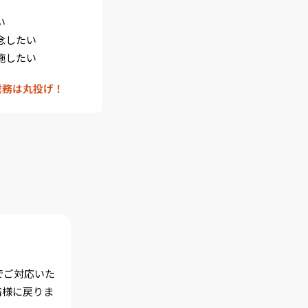
い
念したい
施したい
業務は丸投げ！
でご対応いた
店様に戻りま