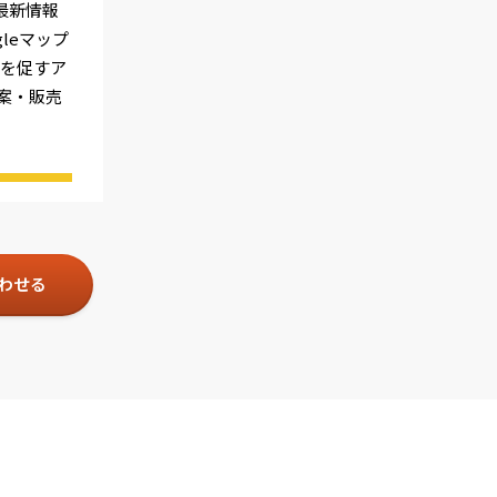
と最新情報
leマップ
得を促すア
案・販売
わせる