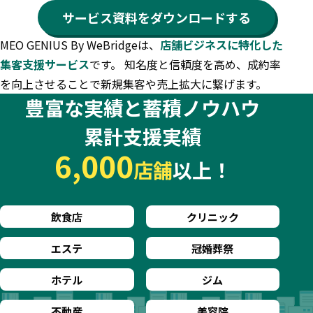
サービス資料をダウンロードする
MEO GENIUS By WeBridgeは、
店舗ビジネスに特化した
集客支援サービス
です。
知名度と信頼度を高め、成約率
を向上させることで新規集客や売上拡大に繋げます。
豊富な実績と蓄積ノウハウ
累計支援実績
6,000
店舗
以上！
飲食店
クリニック
エステ
冠婚葬祭
ホテル
ジム
不動産
美容院