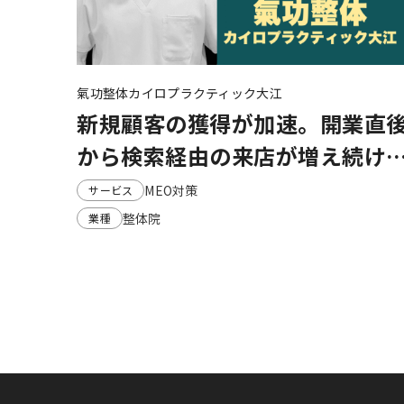
氣功整体カイロプラクティック大江
新規顧客の獲得が加速。開業直
から検索経由の来店が増え続け
整体院様のMEO成功ストーリー
MEO対策
サービス
整体院
業種