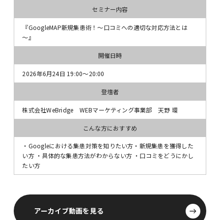
セミナー内容
『GoogleMAP新規集患術！～口コミへの適切な対応方法とは
～』
開催日時
2026年6月24日 19:00〜20:00
登壇者
株式会社WeBridge WEBマーケティング事業部 天野 環
こんな方におすすめ
・Googleにおける集患対策を知りたい方・新規集患を獲得した
い方 ・具体的な集患方法がわからない方 ・口コミをどうにかし
たい方
アーカイブ動画を見る
アーカイブ動画を見る