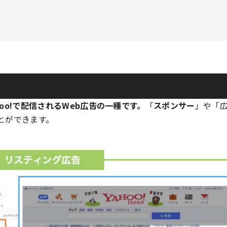
hoo!で配信されるWeb広告の一種です。
「
スポンサー
」や「
とができます。