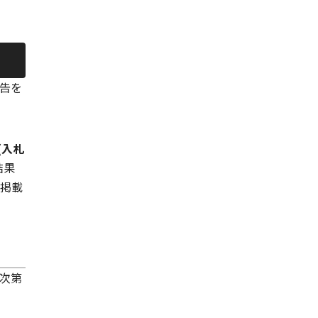
告を
(
入札
結果
、掲載
次第