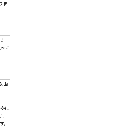
りま
!で
組みに
動画
厳密に
て、
す。